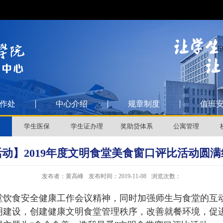
作处
中心介绍
规章制度
值班
学生医保
学生证办理
奖助贷体系
公寓管理
活动】2019年度文明食堂美食窗口评比活动圆满
发布者：黄高峰
发布时间：2019-11-08
浏览次数：
堂饮食安全健康工作会议精神，同时加强师生与食堂的互
明建设，创建健康文明食堂管理秩序，改善就餐环境，促