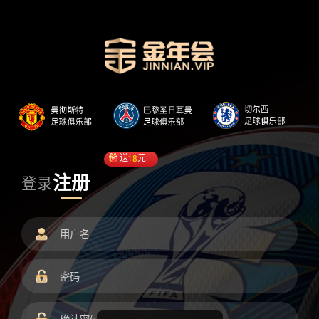
送
18
元
注册
登录