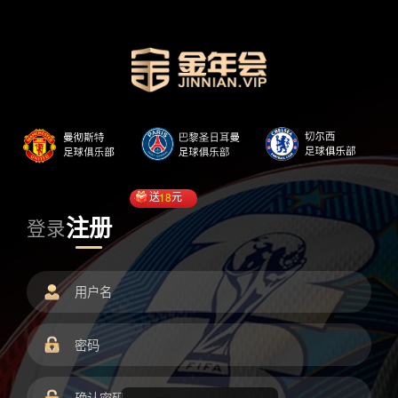
送
18
元
注册
登录