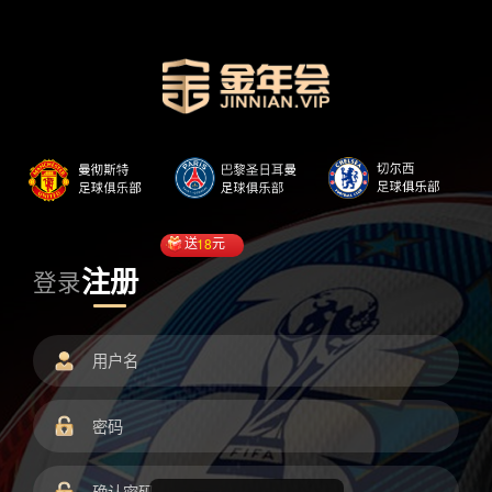
送
18
元
注册
登录