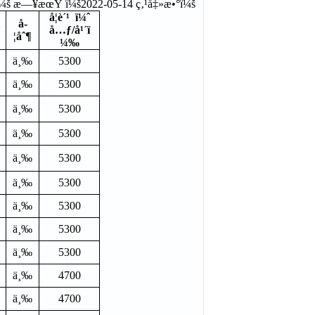
š æ—¥æœŸ ï¼š2022-05-14 ç‚¹å‡»æ•°ï¼š
å­¦è´¹ ï¼ˆ
å­
’
å…ƒ
/
å¹´ï
¦åˆ¶
¼‰
ä¸‰
5300
ä¸‰
5300
ä¸‰
5300
ä¸‰
5300
ä¸‰
5300
ä¸‰
5300
ä¸‰
5300
ä¸‰
5300
ä¸‰
5300
ä¸‰
4700
ä¸‰
4700