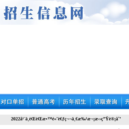
2022å¹´ä¸­èŒèŒæ•™é«˜è€ƒç¬¬ä¸€æ‰¹æ¬¡æ‹›ç”Ÿè®¡åˆ’