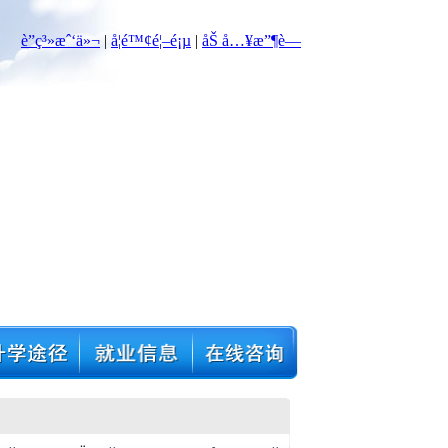
è”ç³»æˆ‘ä»¬
|
å­¦é™¢é¦–é¡µ
|
åŠ å…¥æ”¶è—