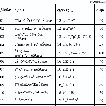
ä½œè€…ï¼
¸šä»£å·
ä¸“ä¸š
ç§‘ç›®ç»„
è®¡åˆ
01
åˆ¶å†·ä¸Žç©ºè°ƒæŠ€æœ¯
12_
æœºæ¢°
50
02
åŒ–å·¥è£…å¤‡æŠ€æœ¯
12_
æœºæ¢°
50
æœºç”µä¸€ä½“åŒ–
03
13_
æœºç”µä¸€ä½“åŒ–
50
æŠ€æœ¯
ç”µå­ä¿¡æ¯å·¥ç¨‹æŠ€æœ¯
14_
ç”µå­ç”µå·¥
04
45
è®¡ç®—
05
15_
è®¡ç®—æœºåº”ç”¨
100
æœºåº”ç”¨æŠ€æœ¯
06
çŽ¯å¢ƒå·¥ç¨‹æŠ€æœ¯
16_
åŒ–å·¥
40
07
åº”ç”¨åŒ–å·¥æŠ€æœ¯
16_
åŒ–å·¥
40
08
ç²¾ç»†åŒ–å·¥æŠ€æœ¯
16_
åŒ–å·¥
35
åˆ†æžæ£€éªŒæŠ€æœ¯
09
16_
åŒ–å·¥
80
å¤§æ•°æ®ä¸Žä¼šè®¡
10
18_
è´¢ä¼š
50
å¸‚åœºè¥é”€
19_
å¸‚åœºè¥é”€
11
50