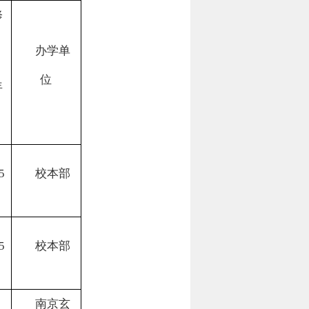
修
办学单
位
年
5
校本部
5
校本部
南京玄