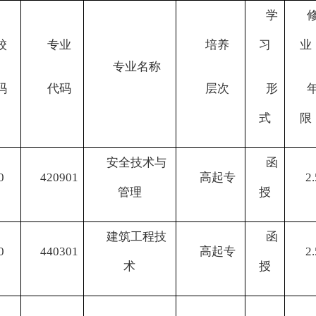
学
校
专业
培养
习
业
专业名称
码
代码
层次
形
式
限
安全技术与
函
0
420901
高起专
2.
管理
授
建筑工程技
函
0
440301
高起专
2.
术
授