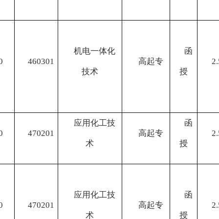
机电一体化
函
0
460301
高起专
2.
技术
授
应用化工技
函
0
470201
高起专
2.
术
授
应用化工技
函
0
470201
高起专
2.
术
授