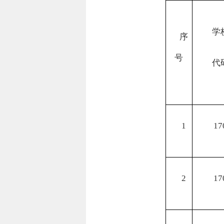
学
序
号
代
1
17
2
17