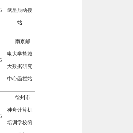
5
武星辰函授
站
南京邮
电大学盐城
5
大数据研究
中心
函授站
徐州市
神舟计算机
5
培训学校函