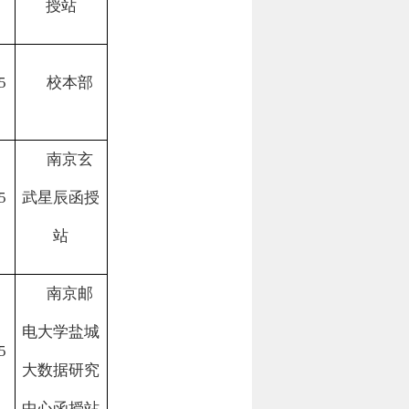
授站
5
校本部
南京玄
5
武星辰函授
站
南京邮
电大学盐城
5
大数据研究
中心
函授站