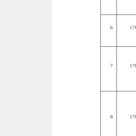
6
17
7
17
8
17